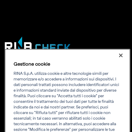
RINA Check è la società del Gruppo RINA accreditata da
Gestione cookie
ACCREDIA quale organismo di ispezione di tipo A ai sensi
dell'UNI CEI EN ISO/IEC 17020 nel settore delle costruzioni edili,
RINA S.p.A. utilizza cookie e altre tecnologie simili per
memorizzare e/o accedere a informazioni sui dispositivi. I
delle opere di ingegneria civile in generale ed impiantistica
dati personali trattati possono includere identificatori unici
connessa nonché per delle opere impiantistiche industriali.
e informazioni standard inviate dal dispositivo per diverse
finalità. Puoi cliccare su "Accetta tutti i cookie" per
consentire il trattamento dei tuoi dati per tutte le finalità
indicate da noi e dai nostri partner. Se preferisci, puoi
cliccare su "Rifiuta tutti" per rifiutare tutti i cookie non
essenziali; in tal caso verranno abilitati solo i cookie
RINACheck
tecnicamente necessari. In alternativa, puoi accedere alla
Legal info
sezione "Modifica le preferenze" per personalizzare le tue